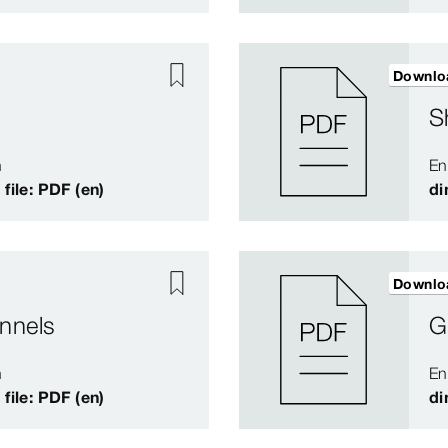
Downlo
S
n
En
 file: PDF (en)
di
Downlo
nnels
G
n
En
 file: PDF (en)
di