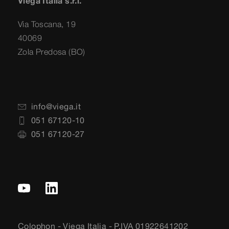
Viega Italia s.r.l.
Via Toscana, 19
40069
Zola Predosa (BO)
info@viega.it
051 67120-10
051 67120-27
Colophon - Viega Italia - P.IVA 01922641202