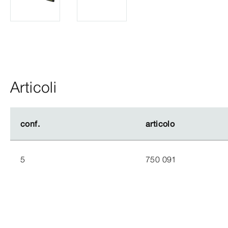
Articoli
conf.
conf.
articolo
articolo
5
750 091