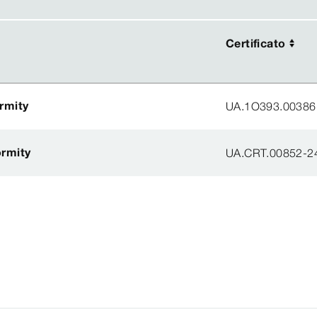
Certificato
Certificato
ormity
UA.1O393.00386
ormity
UA.CRT.00852-2