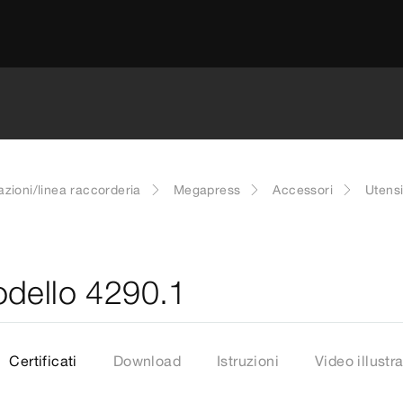
azioni/linea raccorderia
Megapress
Accessori
Utensi
odello 4290.1
Certificati
Download
Istruzioni
Video illustra