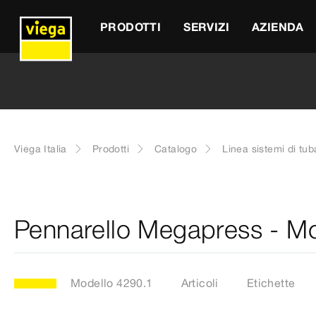
PRODOTTI
SERVIZI
AZIENDA
Viega Italia
Prodotti
Catalogo
Linea sistemi di tub
Pennarello Megapress - M
Modello 4290.1
Articoli
Etichette