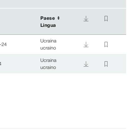
Paese
Paese
Lingua
Lingua
Ucraina
-24
ucraino
Ucraina
4
ucraino