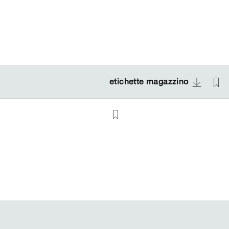
etichette magazzino
etichette magazzino