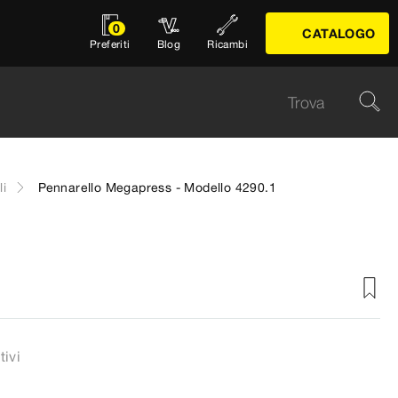
0
CATALOGO
Preferiti
Blog
Ricambi
li
Pennarello Megapress - Modello 4290.1
tivi