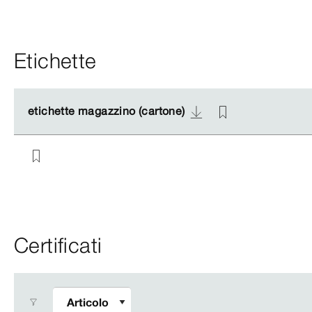
Etichette
etichette magazzino (cartone)
etichette magazzino (cartone)
Certificati