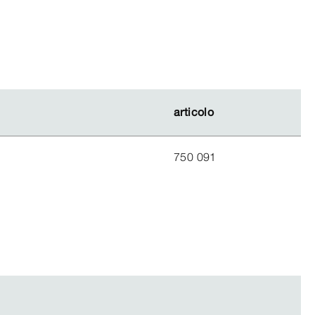
articolo
articolo
750 091