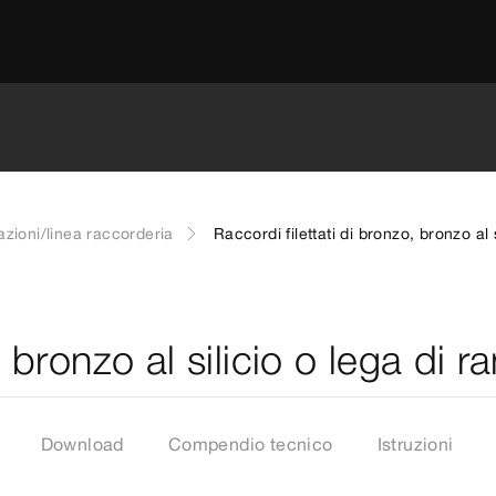
azioni/linea raccorderia
Raccordi filettati di bronzo, bronzo al s
 bronzo al silicio o lega di ra
Download
Compendio tecnico
Istruzioni