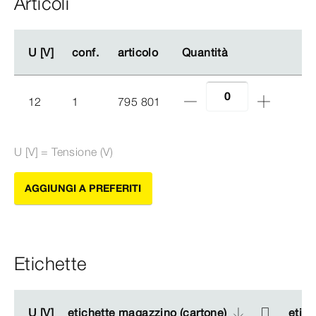
Articoli
U [V]
U [V]
conf.
conf.
articolo
articolo
Quantità
Quantità
12
1
795 801
U [V] = Tensione (V)
AGGIUNGI A PREFERITI
Etichette
U [V]
U [V]
etichette magazzino (cartone)
etichette magazzino (cartone)
etic
etic