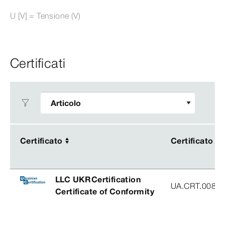
U [V] = Tensione (V)
Certificati
Certificato
Certificato
Certificato
Certificato
LLC UKRCertification
UA.CRT.00852
Certificate of Conformity