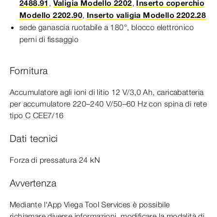
2488.91
,
Valigia Modello 2202
,
Inserto coperchio
Modello 2202.90
,
Inserto valigia Modello 2202.28
sede ganascia ruotabile a
180°
, blocco elettronico
perni di fissaggio
Fornitura
Accumulatore agli ioni di litio 12 V/3,0 Ah, caricabatteria
per accumulatore 220–240 V/
50–60
Hz
con spina di rete
tipo C CEE7/16
Dati tecnici
Forza di pressatura 24 kN
Avvertenza
Mediante l'App Viega Tool Services è possibile
richiamare diverse informazioni, modificare la modalità di