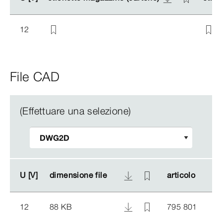
12
File CAD
(Effettuare una selezione)
U [V]
U [V]
dimensione file
dimensione file
articolo
articolo
12
88 KB
795 801