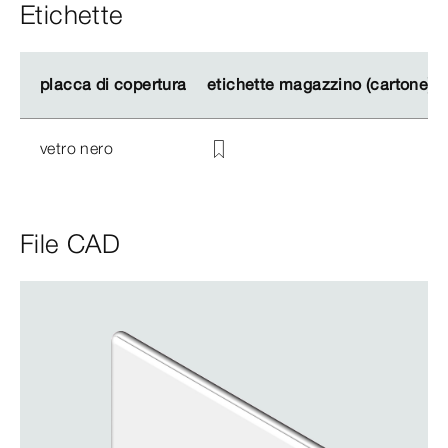
Etichette
placca di copertura
placca di copertura
etichette magazzino (cartone)
etichette magazzino (cartone)
vetro nero
File CAD