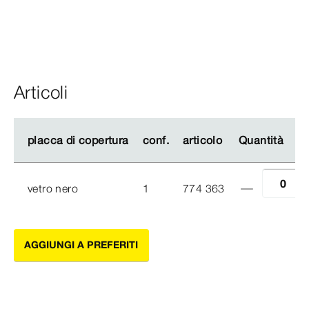
Articoli
placca di copertura
placca di copertura
conf.
conf.
articolo
articolo
Quantità
Quantità
vetro nero
1
774 363
AGGIUNGI A PREFERITI