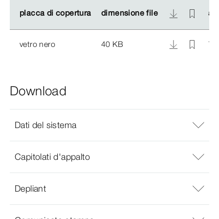
placca di copertura
placca di copertura
dimensione file
dimensione file
art
art
vetro nero
40 KB
77
Download
Dati del sistema
Capitolati d'appalto
Depliant