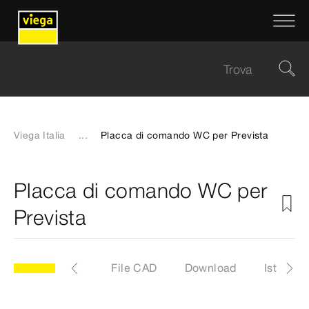
Viega Italia
...
Placca di comando WC per Prevista
Placca di comando WC per
Prevista
li
Etichette
File CAD
Download
Istruzion