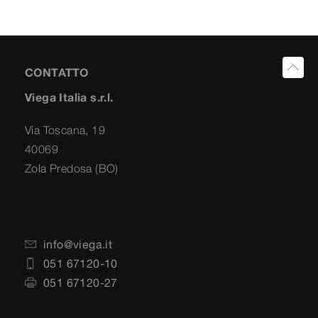
CONTATTO
Viega Italia s.r.l.
Via Toscana, 19
40069
Zola Predosa (BO)
info@viega.it
051 67120-10
051 67120-27