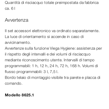
Quantità di risciacquo totale preimpostata da fabbrica
ca. 6 l
Avvertenza
Il set accessori elettronico va ordinato separatamente.
La luce di orientamento si accende in caso di
avvicinamento.
Avvertenze sulla funzione Viega Hygiene: assistenza per
il rispetto degli intervalli e dei volumi di risciacquo
mediante riconoscimento utente. Intervalli di tempo
programmabili: 1
h,
12
h,
24
h,
72
h,
168
h.
Volumi di
flusso programmabili: 3
l,
7,5
l.
Bordo telaio di montaggio visibile tra parete e placca di
comando.
Modello 8625.1