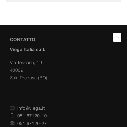
CONTATTO
Viega Italia s.r.l.
Via Toscana, 19
40069
Zola Predosa (BO)
info@viega.it
051 67120-10
051 67120-27