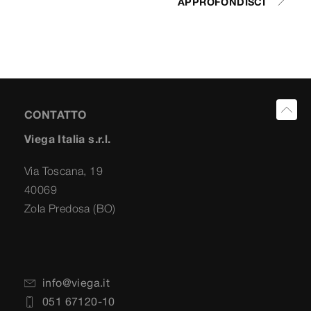
APPROFONDISCI
CONTATTO
Viega Italia s.r.l.
Via Toscana, 19
40069
Zola Predosa (BO)
info@viega.it
051 67120-10