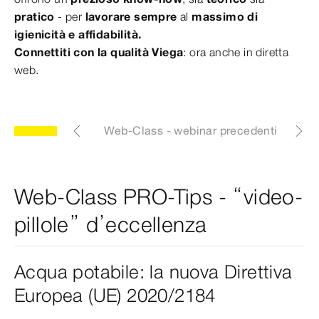
pratico
- per
lavorare sempre
al
massimo di
igienicità e affidabilità.
Connettiti con la qualità Viega
: ora anche in diretta
web.
” d’eccellenza
Web-Class - webinar precedenti
Ap
Web-Class PRO-Tips - “video-
pillole” d’eccellenza
Acqua potabile: la nuova Direttiva
Europea (UE) 2020/2184