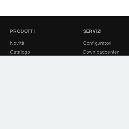
PRODOTTI
SERVIZI
Novità
Configuratori
Catalogo
Downloadcenter
Ricambi
Newsletter
Applicazioni
Temi
Colophon - Viega Italia - P.IVA 01922641202
Site