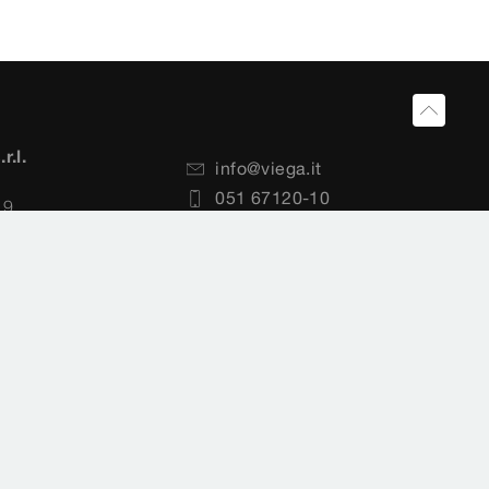
r.l.
info@viega.it
051 67120-10
19
051 67120-27
 (BO)
Selezione paesi
Cookie settings