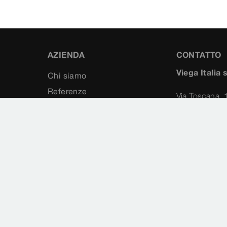
AZIENDA
CONTATTO
Viega Italia s.
Chi siamo
Referenze
Via Toscana, 
Carriera
40069
Stampa
Zola Predosa
Fiere e convegni
Contatto
map
Note legali
Protezione dati
Normative