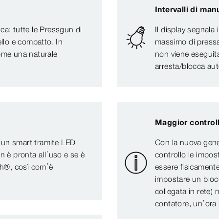
Intervalli di man
ca: tutte le Pressgun di
Il display segnal
lo e compatto. In
massimo di pressa
come una naturale
non viene eseguita
arresta/blocca au
Maggior control
ssgun smart tramite LED
Con la nuova gene
n è pronta all’uso e se è
controllo le impost
oth®, così com’è
essere fisicamente
impostare un blo
collegata in rete)
contatore, un’ora