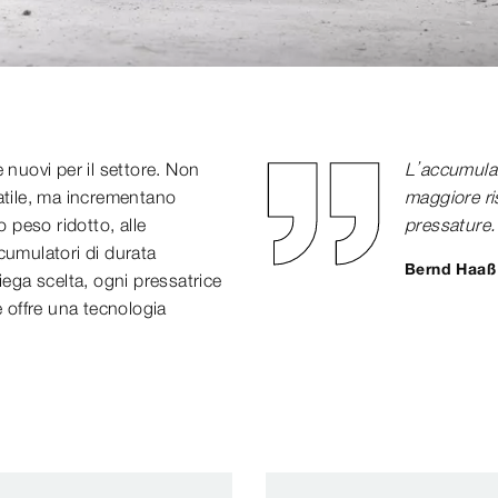
uovi per il settore. Non
L’accumulat
atile, ma incrementano
maggiore ris
o peso ridotto, alle
pressature.
cumulatori di durata
Bernd Haaß
ga scelta, ogni pressatrice
e offre una tecnologia