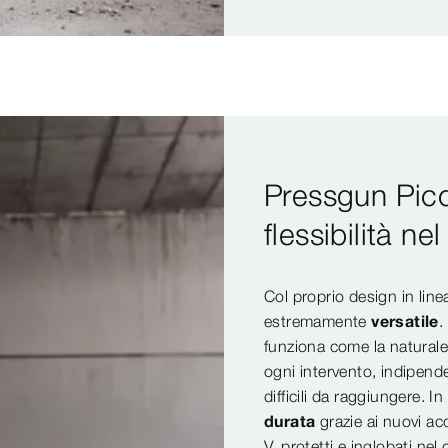
Pressgun Picc
flessibilità n
Col proprio design in lin
estremamente
versatile
.
funziona come la naturale 
ogni intervento, indipende
difficili da raggiungere. 
durata
grazie ai nuovi acc
V, protetti e inglobati ne