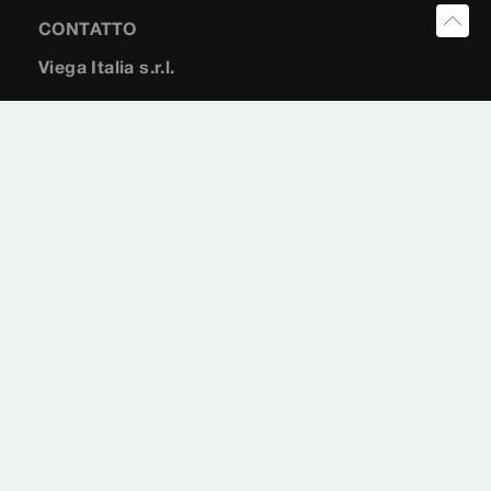
CONTATTO
Viega Italia s.r.l.
Via Toscana, 19
40069
Zola Predosa (BO)
info@viega.it
051 67120-10
051 67120-27