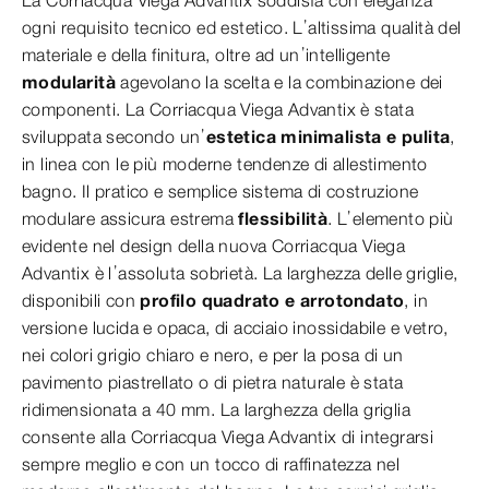
La Corriacqua Viega Advantix soddisfa con eleganza
ogni requisito tecnico ed estetico. L’altissima qualità del
materiale e della finitura, oltre ad un’intelligente
modularità
agevolano la scelta e la combinazione dei
componenti. La Corriacqua Viega Advantix è stata
sviluppata secondo un’
estetica minimalista e pulita
,
in linea con le più moderne tendenze di allestimento
bagno. Il pratico e semplice sistema di costruzione
modulare assicura estrema
flessibilità
. L’elemento più
evidente nel design della nuova Corriacqua Viega
Advantix è l’assoluta sobrietà. La larghezza delle griglie,
disponibili con
profilo quadrato e arrotondato
, in
versione lucida e opaca, di acciaio inossidabile e vetro,
nei colori grigio chiaro e nero, e per la posa di un
pavimento piastrellato o di pietra naturale è stata
ridimensionata a 40 mm. La larghezza della griglia
consente alla Corriacqua Viega Advantix di integrarsi
sempre meglio e con un tocco di raffinatezza nel