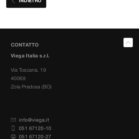
INDIETRO
CONTATTO
Viega Italia s.r.l.
Via Toscana, 19
40069
Zola Predosa (BO)
info@viega.it
051 67120-10
051 67120-27