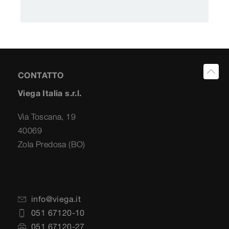
CONTATTO
Viega Italia s.r.l.
Via Toscana, 19
40069
Zola Predosa (BO)
info@viega.it
051 67120-10
051 67120-27